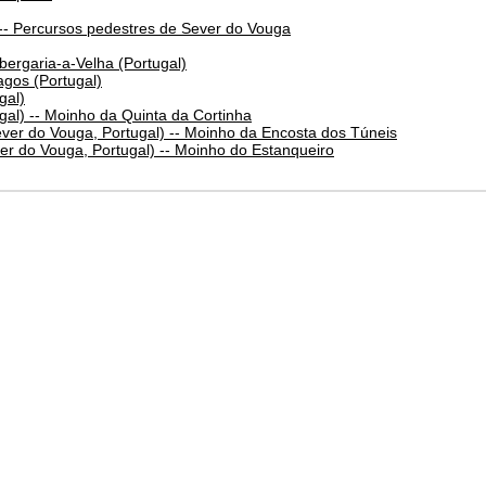
- Percursos pedestres de Sever do Vouga
bergaria-a-Velha (Portugal)
agos (Portugal)
gal)
gal) -- Moinho da Quinta da Cortinha
ver do Vouga, Portugal) -- Moinho da Encosta dos Túneis
er do Vouga, Portugal) -- Moinho do Estanqueiro