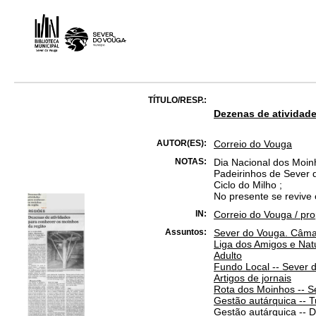
TÍTULO/RESP.:
Dezenas de atividade
AUTOR(ES):
Correio do Vouga
NOTAS:
Dia Nacional dos Moin
Padeirinhos de Sever 
Ciclo do Milho ;
No presente se revive
IN:
Correio do Vouga / prop
Assuntos:
Sever do Vouga. Câmar
Liga dos Amigos e Nat
Adulto
Fundo Local -- Sever 
Artigos de jornais
Rota dos Moinhos -- S
Gestão autárquica -- 
Gestão autárquica -- 