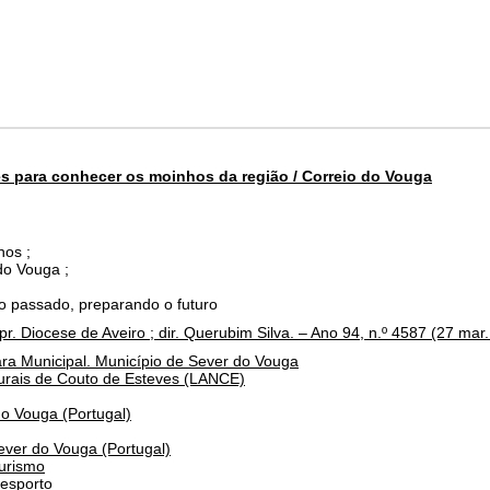
s para conhecer os moinhos da região / Correio do Vouga
hos ;
do Vouga ;
 o passado, preparando o futuro
r. Diocese de Aveiro ; dir. Querubim Silva. – Ano 94, n.º 4587 (27 mar.
a Municipal. Município de Sever do Vouga
urais de Couto de Esteves (LANCE)
do Vouga (Portugal)
ever do Vouga (Portugal)
Turismo
Desporto