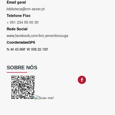
Email geral
biblioteca@cm-sever.pt
Telefone Fixo
+ 351 234 55 00 30
Rede Social
www
.
facebook
.
com/bm
.
severdovouga
CoordenadasGPS
N 40 43.968' W 008 22.193'
SOBRE NÓS