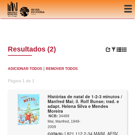
Ir para o conteúdo
Resultados (2)
|
ADICIONAR TODOS
REMOVER TODOS
Página 1 de 1
Histórias de natal de 1-2-3 minutos /
Manfred Mai; il. Rolf Bunse; trad. e
adapt. Helena Silva e Mendes
Moreira
NCB:
34489
Mai, Manfred, 1949-
2009
I 821.112.2-34 MAIM, AESV,
COTA(S):