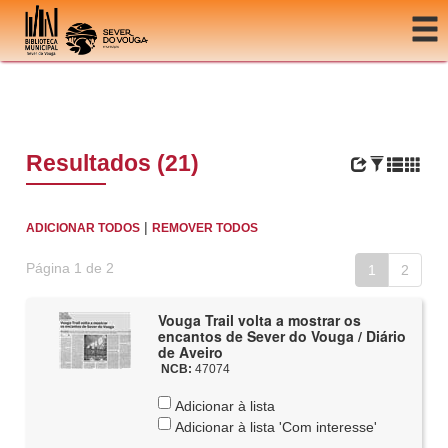
Ir para o conteúdo
Resultados (21)
|
ADICIONAR TODOS
REMOVER TODOS
Página 1 de 2
1
2
Vouga Trail volta a mostrar os
encantos de Sever do Vouga / Diário
de Aveiro
NCB:
47074
Adicionar à lista
Adicionar à lista 'Com interesse'