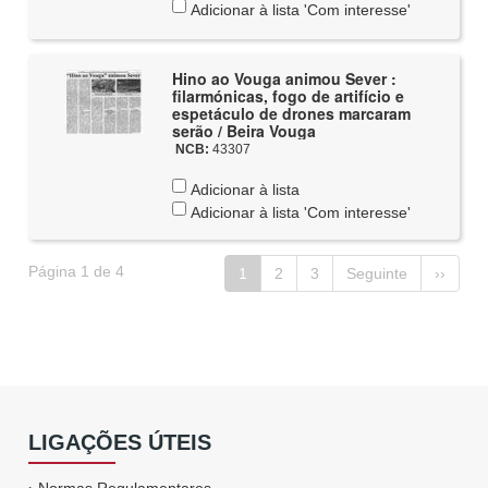
Adicionar à lista 'Com interesse'
Hino ao Vouga animou Sever :
filarmónicas, fogo de artifício e
espetáculo de drones marcaram
serão / Beira Vouga
NCB:
43307
Adicionar à lista
Adicionar à lista 'Com interesse'
Página 1 de 4
1
2
3
Seguinte
››
LIGAÇÕES ÚTEIS