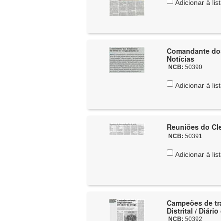
Adicionar à lis
Comandante dos
Notícias
NCB:
50390
Adicionar à lis
Reuniões do Cle
NCB:
50391
Adicionar à lis
Campeões de tr
Distrital / Diári
NCB:
50392