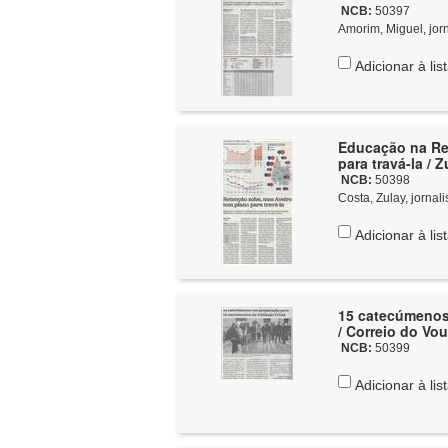
NCB:
50397
Amorim, Miguel, jorn
Adicionar à lis
Educação na Reg
para travá-la / 
NCB:
50398
Costa, Zulay, jornali
Adicionar à lis
15 catecúmenos 
/ Correio do Vo
NCB:
50399
Adicionar à lis