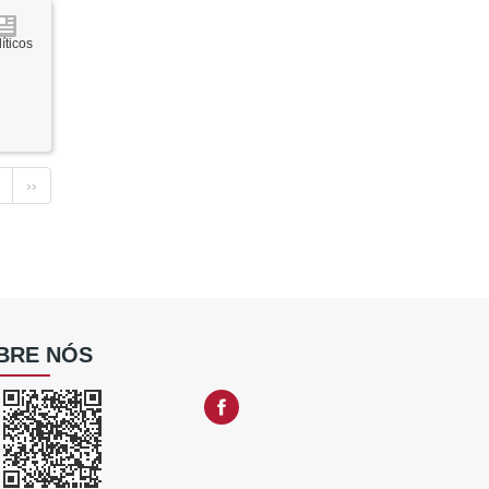
íticos
››
BRE NÓS