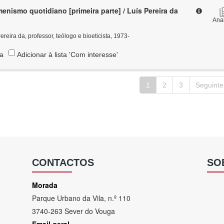
enismo quotidiano [primeira parte] / Luís Pereira da
Anal
ereira da, professor, teólogo e bioeticista, 1973-
ta
Adicionar à lista 'Com interesse'
1
2
3
Seguinte
CONTACTOS
SO
Morada
Parque Urbano da Vila, n.º 110
3740-263 Sever do Vouga
Email geral