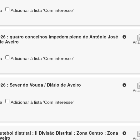
ta
Adicionar à lista 'Com interesse'
026 : quatro concelhos impedem pleno de António José
de Aveiro
Anal
ta
Adicionar à lista 'Com interesse'
26 : Sever do Vouga / Diário de Aveiro
Anal
ta
Adicionar à lista 'Com interesse'
tebol distrital : II Divisão Distrital : Zona Centro : Zona
Aveiro
Anal