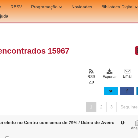
RBSV
Programação
Novidades
Biblioteca Digital
juda
encontrados 15967
Email
Exportar
RSS
2.0
1
2
3
Seguinte
oi eleito no Centro com cerca de 79% / Diário de Aveiro
Anal