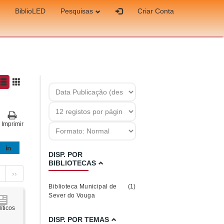
BiblioLED
Pesquisas
Criar Conta
Imprimir
DISP. POR
BIBLIOTECAS
››
Biblioteca Municipal de
(1)
Sever do Vouga
íticos
DISP. POR TEMAS