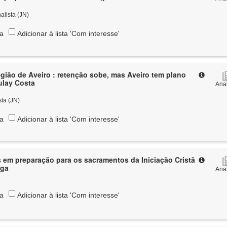
alista (JN)
ta
Adicionar à lista 'Com interesse'
ião de Aveiro : retenção sobe, mas Aveiro tem plano
Zulay Costa
Anal
sta (JN)
ta
Adicionar à lista 'Com interesse'
em preparação para os sacramentos da Iniciação Cristã
uga
Anal
ta
Adicionar à lista 'Com interesse'