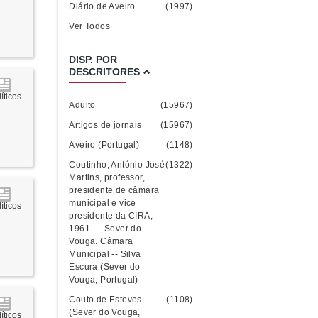
Diário de Aveiro
(1997)
Ver Todos
DISP. POR
DESCRITORES
íticos
Adulto
(15967)
Artigos de jornais
(15967)
Aveiro (Portugal)
(1148)
Coutinho, António José
(1322)
Martins, professor,
presidente de câmara
municipal e vice
íticos
presidente da CIRA,
1961- -- Sever do
Vouga. Câmara
Municipal -- Silva
Escura (Sever do
Vouga, Portugal)
Couto de Esteves
(1108)
(Sever do Vouga,
íticos