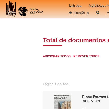
Ir para o conteúdo
Entrada
A Biblioteca
Lista
(0)
A
Total de documentos 
|
ADICIONAR TODOS
REMOVER TODOS
Página 1 de 1331
Ribau Esteves f
NCB:
50389