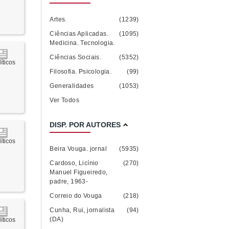
Artes.
(1239)
Ciências Aplicadas.
(1095)
Medicina. Tecnologia.
Ciências Sociais.
(5352)
íticos
Filosofia. Psicologia.
(99)
Generalidades
(1053)
Ver Todos
DISP. POR AUTORES
íticos
Beira Vouga. jornal
(5935)
Cardoso, Licínio
(270)
Manuel Figueiredo,
padre, 1963-
Correio do Vouga
(218)
Cunha, Rui, jornalista
(94)
(DA)
íticos