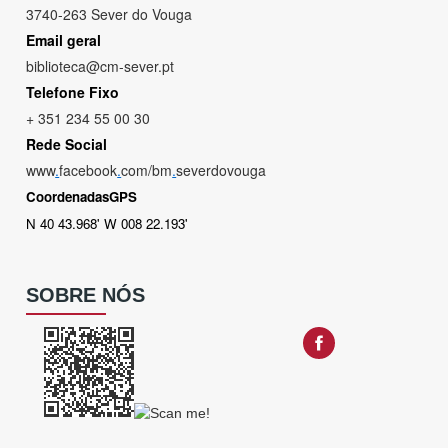
3740-263 Sever do Vouga
Email geral
biblioteca@cm-sever.pt
Telefone Fixo
+ 351 234 55 00 30
Rede Social
www
.
facebook
.
com/bm
.
severdovouga
CoordenadasGPS
N 40 43.968' W 008 22.193'
SOBRE NÓS