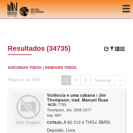
Ir para o conteúdo
Resultados (34735)
|
ADICIONAR TODOS
REMOVER TODOS
Página 1 de 2895
1
2
3
Seguinte
››
Violência e uma cabana / Jim
Thompson; trad. Manuel Ruas
NCB:
7795
Thompson, Jim, 1906-1977
imp. l987
A 82-312.4 THOJ, BMSV,
COTA(S):
Depósito, Livre