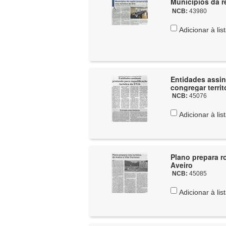
Municípios da re
NCB:
43980
Adicionar à lis
Entidades assin
congregar territ
NCB:
45076
Adicionar à lis
Plano prepara ro
Aveiro
NCB:
45085
Adicionar à lis