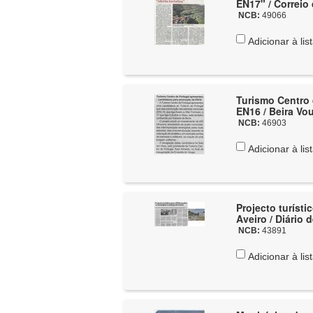
EN17" / Correio
NCB:
49066
Adicionar à lis
Turismo Centro
EN16 / Beira Vo
NCB:
46903
Adicionar à lis
Projecto turíst
Aveiro / Diário 
NCB:
43891
Adicionar à lis