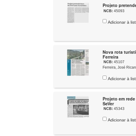
Projeto pretende
NCB:
45093
Adicionar à lis
Nova rota turíst
Ferreira
NCB:
45107
Ferreira, José Ricard
Adicionar à lis
Projeto em rede 
SeVer
NCB:
45343
Adicionar à lis