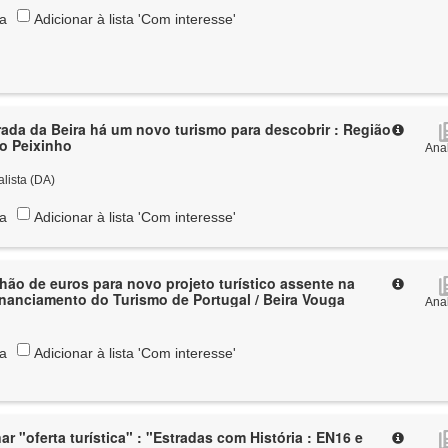
ta
Adicionar à lista 'Com interesse'
rada da Beira há um novo turismo para descobrir : Região
ão Peixinho
Anal
alista (DA)
ta
Adicionar à lista 'Com interesse'
hão de euros para novo projeto turístico assente na
inanciamento do Turismo de Portugal / Beira Vouga
Anal
ta
Adicionar à lista 'Com interesse'
ar "oferta turística" : "Estradas com História : EN16 e