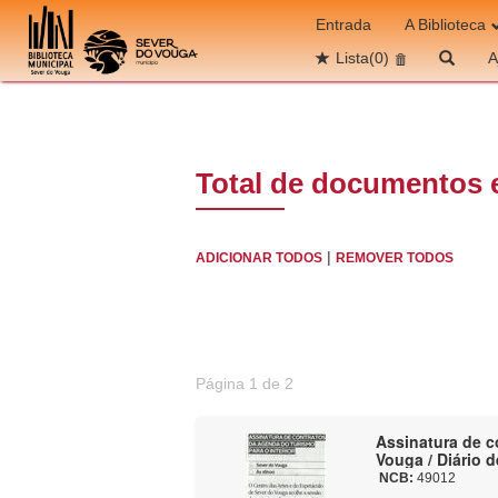
Ir para o conteúdo
Entrada
A Biblioteca
Lista
(0)
A
Total de documentos 
|
ADICIONAR TODOS
REMOVER TODOS
Página 1 de 2
Assinatura de c
Vouga / Diário d
NCB:
49012