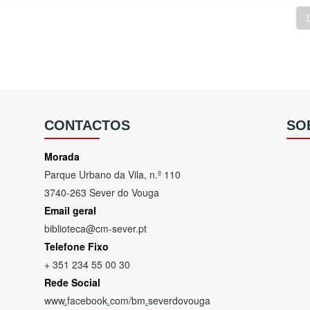
CONTACTOS
SO
Morada
Parque Urbano da Vila, n.º 110
3740-263 Sever do Vouga
Email geral
biblioteca@cm-sever.pt
Telefone Fixo
+ 351 234 55 00 30
Rede Social
www
.
facebook
.
com/bm
.
severdovouga