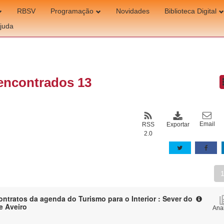
RBSV
Programação
Novidades
Biblioteca Digital
juda
encontrados 13
Email
Exportar
RSS
2.0
ontratos da agenda do Turismo para o Interior : Sever do
e Aveiro
Anal