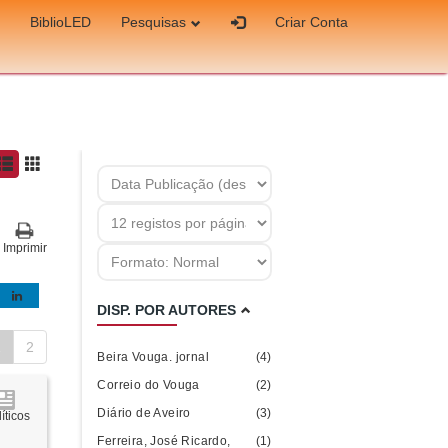
BiblioLED
Pesquisas
Criar Conta
Imprimir
DISP. POR AUTORES
1
2
Beira Vouga. jornal
(4)
Correio do Vouga
(2)
Diário de Aveiro
(3)
íticos
Ferreira, José Ricardo,
(1)