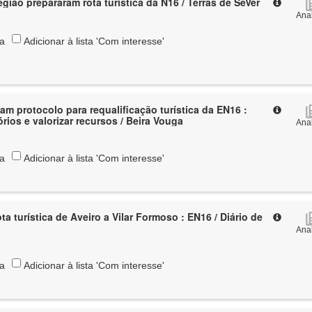
gião prepararam rota turística da N16 / Terras de SeVer
Anal
ta
Adicionar à lista 'Com interesse'
am protocolo para requalificação turística da EN16 :
órios e valorizar recursos / Beira Vouga
Anal
ta
Adicionar à lista 'Com interesse'
ta turística de Aveiro a Vilar Formoso : EN16 / Diário de
Anal
ta
Adicionar à lista 'Com interesse'