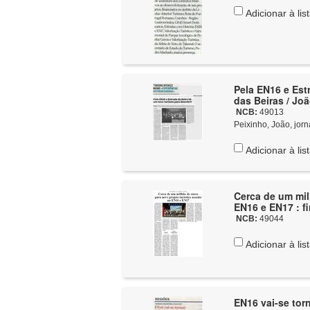
Adicionar à lis
Pela EN16 e Est
das Beiras / Jo
NCB:
49013
Peixinho, João, jorn
Adicionar à lis
Cerca de um mil
EN16 e EN17 : f
NCB:
49044
Adicionar à lis
EN16 vai-se torn