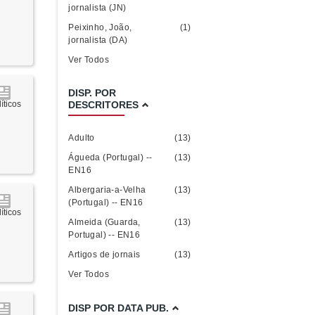
jornalista (JN)
Peixinho, João,
(1)
jornalista (DA)
Ver Todos
DISP. POR
DESCRITORES
íticos
Adulto
(13)
Águeda (Portugal) --
(13)
EN16
Albergaria-a-Velha
(13)
(Portugal) -- EN16
íticos
Almeida (Guarda,
(13)
Portugal) -- EN16
Artigos de jornais
(13)
Ver Todos
DISP POR DATA PUB.