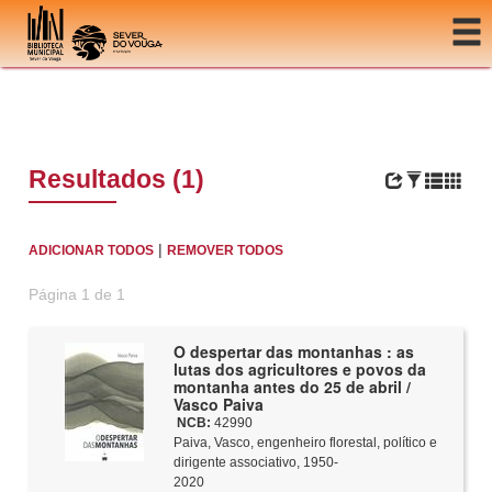
Ir para o conteúdo
Resultados (1)
|
ADICIONAR TODOS
REMOVER TODOS
Página 1 de 1
O despertar das montanhas : as
lutas dos agricultores e povos da
montanha antes do 25 de abril /
Vasco Paiva
NCB:
42990
Paiva, Vasco, engenheiro florestal, político e
dirigente associativo, 1950-
2020