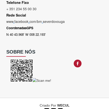
Telefone Fixo
+ 351 234 55 00 30
Rede Social
www
.
facebook
.
com/bm
.
severdovouga
CoordenadasGPS
N 40 43.968' W 008 22.193'
SOBRE NÓS
Criado Por
WECUL