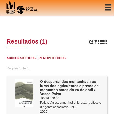
Ir para o conteúdo
Resultados (1)
|
ADICIONAR TODOS
REMOVER TODOS
Página 1 de 1
O despertar das montanhas : as
lutas dos agricultores e povos da
montanha antes do 25 de abril /
Vasco Paiva
NCB:
42990
Paiva, Vasco, engenheiro florestal, político e
dirigente associativo, 1950-
2020