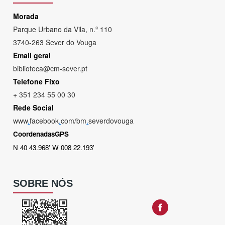
Morada
Parque Urbano da Vila, n.º 110
3740-263 Sever do Vouga
Email geral
biblioteca@cm-sever.pt
Telefone Fixo
+ 351 234 55 00 30
Rede Social
www
.
facebook
.
com/bm
.
severdovouga
CoordenadasGPS
N 40 43.968' W 008 22.193'
SOBRE NÓS