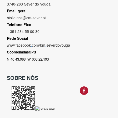
3740-263 Sever do Vouga
Email geral
biblioteca@cm-sever.pt
Telefone Fixo
+ 351 234 55 00 30
Rede Social
www
.
facebook
.
com/bm
.
severdovouga
CoordenadasGPS
N 40 43.968' W 008 22.193'
SOBRE NÓS