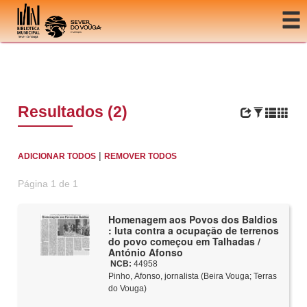
Ir para o conteúdo
Resultados (2)
|
ADICIONAR TODOS
REMOVER TODOS
Página 1 de 1
Homenagem aos Povos dos Baldios
: luta contra a ocupação de terrenos
do povo começou em Talhadas /
António Afonso
NCB:
44958
Pinho, Afonso, jornalista (Beira Vouga; Terras
do Vouga)