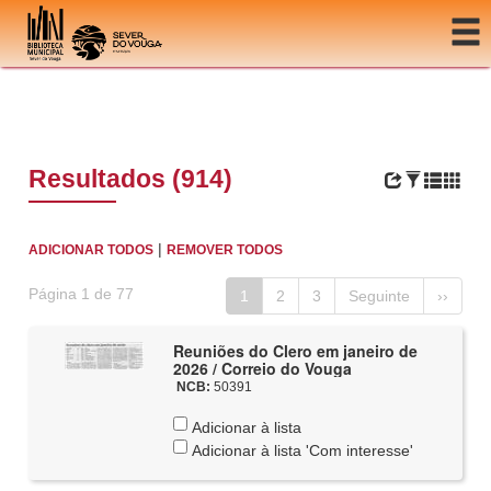
Ir para o conteúdo
Resultados (914)
|
ADICIONAR TODOS
REMOVER TODOS
Página 1 de 77
1
2
3
Seguinte
››
Reuniões do Clero em janeiro de
2026 / Correio do Vouga
NCB:
50391
Adicionar à lista
Adicionar à lista 'Com interesse'