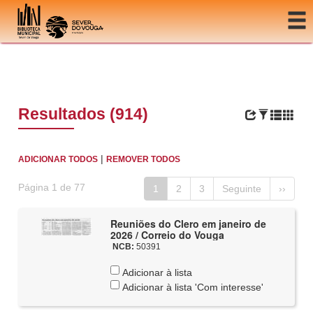
Ir para o conteúdo
Resultados (914)
|
ADICIONAR TODOS
REMOVER TODOS
Página 1 de 77
1
2
3
Seguinte
››
Reuniões do Clero em janeiro de
2026 / Correio do Vouga
NCB:
50391
Adicionar à lista
Adicionar à lista 'Com interesse'