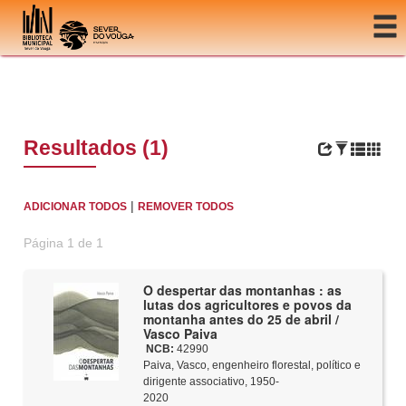
Ir para o conteúdo
Resultados (1)
|
ADICIONAR TODOS
REMOVER TODOS
Página 1 de 1
O despertar das montanhas : as
lutas dos agricultores e povos da
montanha antes do 25 de abril /
Vasco Paiva
NCB:
42990
Paiva, Vasco, engenheiro florestal, político e
dirigente associativo, 1950-
2020