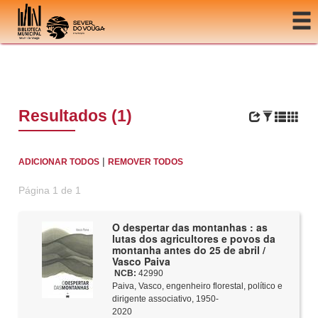
Ir para o conteúdo
Resultados (1)
|
ADICIONAR TODOS
REMOVER TODOS
Página 1 de 1
O despertar das montanhas : as
lutas dos agricultores e povos da
montanha antes do 25 de abril /
Vasco Paiva
NCB:
42990
Paiva, Vasco, engenheiro florestal, político e
dirigente associativo, 1950-
2020