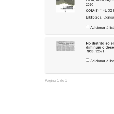
2020
* FL 32 
COTA(S):
Biblioteca, Consu
Adicionar à lis
No distrito só 
diminuiu o dese
NCB:
32571
Adicionar à lis
Página 1 de 1