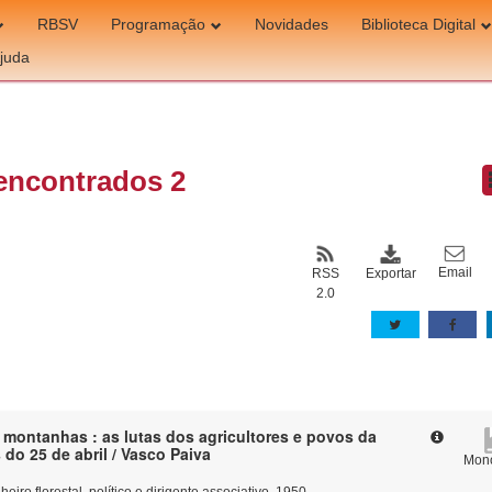
RBSV
Programação
Novidades
Biblioteca Digital
juda
encontrados 2
Email
Exportar
RSS
2.0
 montanhas : as lutas dos agricultores e povos da
do 25 de abril / Vasco Paiva
Mono
eiro florestal, político e dirigente associativo, 1950-