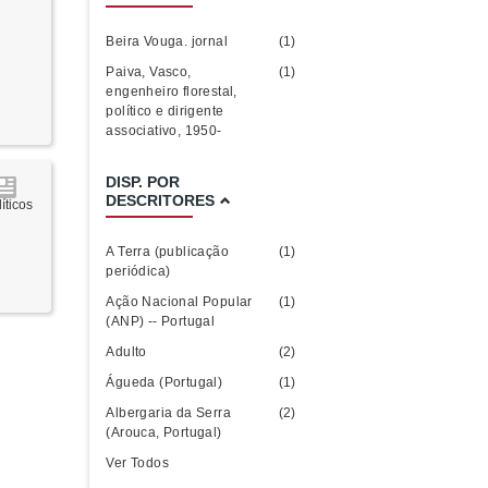
Beira Vouga. jornal
(1)
Paiva, Vasco,
(1)
engenheiro florestal,
político e dirigente
associativo, 1950-
DISP. POR
DESCRITORES
íticos
A Terra (publicação
(1)
periódica)
Ação Nacional Popular
(1)
(ANP) -- Portugal
Adulto
(2)
Águeda (Portugal)
(1)
Albergaria da Serra
(2)
(Arouca, Portugal)
Ver Todos