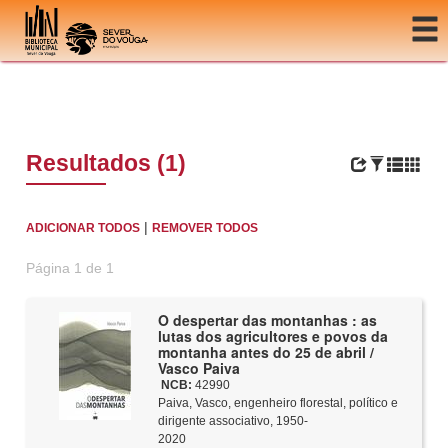
Ir para o conteúdo
Resultados (1)
|
ADICIONAR TODOS
REMOVER TODOS
Página 1 de 1
O despertar das montanhas : as
lutas dos agricultores e povos da
montanha antes do 25 de abril /
Vasco Paiva
NCB:
42990
Paiva, Vasco, engenheiro florestal, político e
dirigente associativo, 1950-
2020