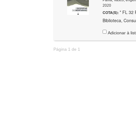
2020
* FL 32 
COTA(S):
Biblioteca, Consu
Adicionar à lis
Página 1 de 1