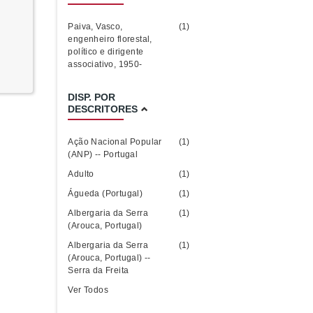
Paiva, Vasco,
(1)
engenheiro florestal,
político e dirigente
associativo, 1950-
DISP. POR
DESCRITORES
Ação Nacional Popular
(1)
(ANP) -- Portugal
Adulto
(1)
Águeda (Portugal)
(1)
Albergaria da Serra
(1)
(Arouca, Portugal)
Albergaria da Serra
(1)
(Arouca, Portugal) --
Serra da Freita
Ver Todos