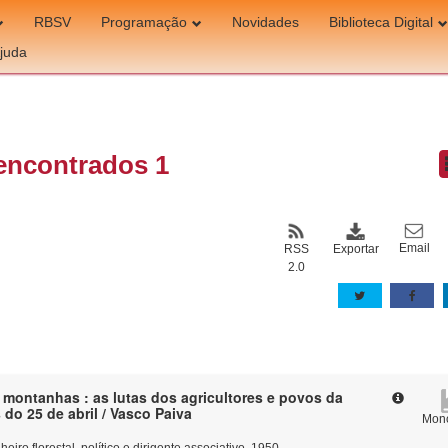
RBSV
Programação
Novidades
Biblioteca Digital
juda
encontrados 1
Email
Exportar
RSS
2.0
 montanhas : as lutas dos agricultores e povos da
do 25 de abril / Vasco Paiva
Mono
eiro florestal, político e dirigente associativo, 1950-