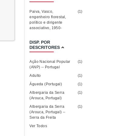
Paiva, Vasco,
(1)
engenheiro florestal,
político e dirigente
associativo, 1950-
DISP. POR
DESCRITORES
Ação Nacional Popular
(1)
(ANP) -- Portugal
Adulto
(1)
Águeda (Portugal)
(1)
Albergaria da Serra
(1)
(Arouca, Portugal)
Albergaria da Serra
(1)
(Arouca, Portugal) --
Serra da Freita
Ver Todos