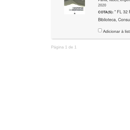
2020
* FL 32 
COTA(S):
Biblioteca, Consu
Adicionar à lis
Página 1 de 1