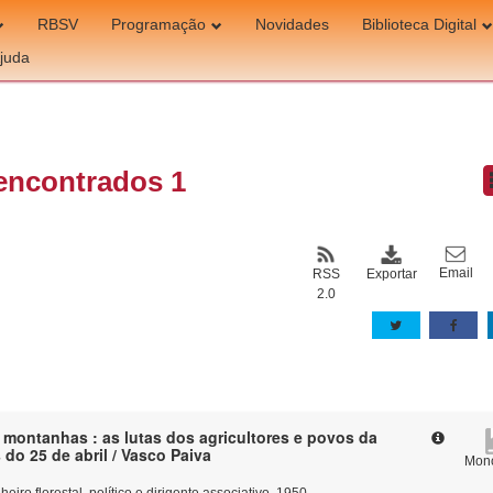
RBSV
Programação
Novidades
Biblioteca Digital
juda
encontrados 1
Email
Exportar
RSS
2.0
 montanhas : as lutas dos agricultores e povos da
do 25 de abril / Vasco Paiva
Mono
eiro florestal, político e dirigente associativo, 1950-