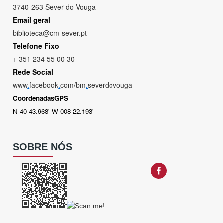
3740-263 Sever do Vouga
Email geral
biblioteca@cm-sever.pt
Telefone Fixo
+ 351 234 55 00 30
Rede Social
www
.
facebook
.
com/bm
.
severdovouga
CoordenadasGPS
N 40 43.968' W 008 22.193'
SOBRE NÓS