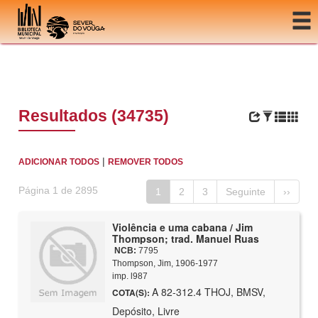
Ir para o conteúdo
Resultados (34735)
|
ADICIONAR TODOS
REMOVER TODOS
Página 1 de 2895
1
2
3
Seguinte
››
Violência e uma cabana / Jim
Thompson; trad. Manuel Ruas
NCB:
7795
Thompson, Jim, 1906-1977
imp. l987
A 82-312.4 THOJ, BMSV,
COTA(S):
Depósito, Livre