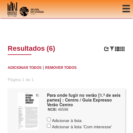
Ir para o conteúdo
Resultados (6)
|
ADICIONAR TODOS
REMOVER TODOS
Página 1 de 1
Para onde fugir no verão [1.ª de seis
partes] : Centro / Guia Expresso
Verão Centro
NCB:
46598
Adicionar à lista
Adicionar à lista 'Com interesse'