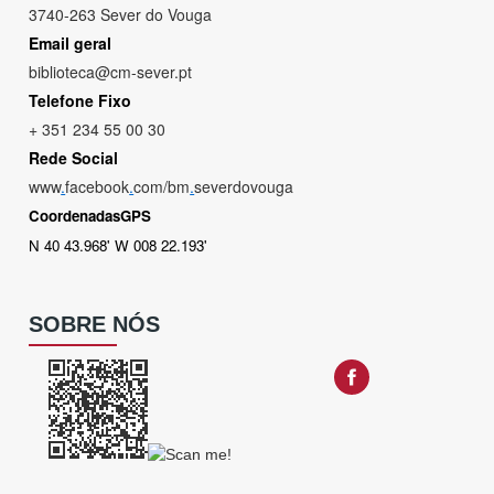
3740-263 Sever do Vouga
Email geral
biblioteca@cm-sever.pt
Telefone Fixo
+ 351 234 55 00 30
Rede Social
www
.
facebook
.
com/bm
.
severdovouga
CoordenadasGPS
N 40 43.968' W 008 22.193'
SOBRE NÓS