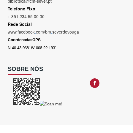
biblioteca@cm-sever.pt
Telefone Fixo
+ 351 234 55 00 30
Rede Social
www
.
facebook
.
com/bm
.
severdovouga
CoordenadasGPS
N 40 43.968' W 008 22.193'
SOBRE NÓS