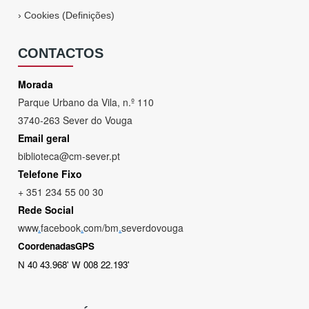
›
Cookies (Definições)
CONTACTOS
Morada
Parque Urbano da Vila, n.º 110
3740-263 Sever do Vouga
Email geral
biblioteca@cm-sever.pt
Telefone Fixo
+ 351 234 55 00 30
Rede Social
www
.
facebook
.
com/bm
.
severdovouga
CoordenadasGPS
N 40 43.968' W 008 22.193'