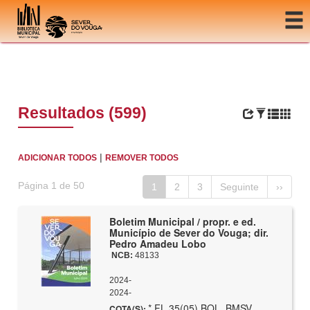
Ir para o conteúdo
Resultados (599)
|
ADICIONAR TODOS
REMOVER TODOS
Página 1 de 50
1
2
3
Seguinte
››
Boletim Municipal / propr. e ed.
Município de Sever do Vouga; dir.
Pedro Amadeu Lobo
NCB:
48133
2024-
2024-
* FL 35(05) BOL, BMSV,
COTA(S):