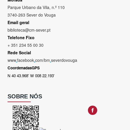
Parque Urbano da Vila, n.º 110
3740-263 Sever do Vouga
Email geral
biblioteca@cm-sever.pt
Telefone Fixo
+ 351 234 55 00 30
Rede Social
www
.
facebook
.
com/bm
.
severdovouga
CoordenadasGPS
N 40 43.968' W 008 22.193'
SOBRE NÓS