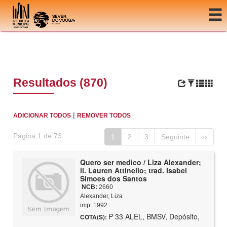
Ir para o conteúdo
Resultados (870)
|
ADICIONAR TODOS
REMOVER TODOS
Página 1 de 73
1
2
3
Seguinte
››
Quero ser medico / Liza Alexander;
il. Lauren Attinello; trad. Isabel
Simoes dos Santos
NCB:
2660
Alexander, Liza
imp. 1992
P 33 ALEL, BMSV, Depósito,
COTA(S):