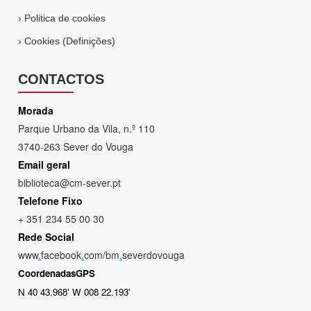
›
Politica de cookies
›
Cookies (Definições)
CONTACTOS
Morada
Parque Urbano da Vila, n.º 110
3740-263 Sever do Vouga
Email geral
biblioteca@cm-sever.pt
Telefone Fixo
+ 351 234 55 00 30
Rede Social
www
.
facebook
.
com/bm
.
severdovouga
CoordenadasGPS
N 40 43.968' W 008 22.193'