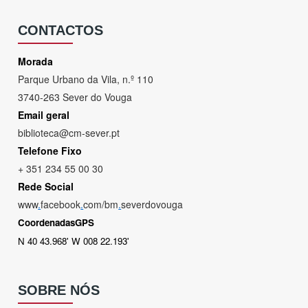
CONTACTOS
Morada
Parque Urbano da Vila, n.º 110
3740-263 Sever do Vouga
Email geral
biblioteca@cm-sever.pt
Telefone Fixo
+ 351 234 55 00 30
Rede Social
www
.
facebook
.
com/bm
.
severdovouga
CoordenadasGPS
N 40 43.968' W 008 22.193'
SOBRE NÓS