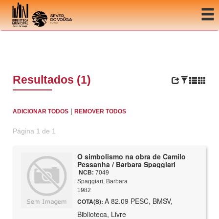
Ir para o conteúdo
Resultados (1)
|
ADICIONAR TODOS
REMOVER TODOS
Página 1 de 1
O simbolismo na obra de Camilo
Pessanha / Barbara Spaggiari
NCB:
7049
Spaggiari, Barbara
1982
A 82.09 PESC, BMSV,
COTA(S):
Biblioteca, Livre