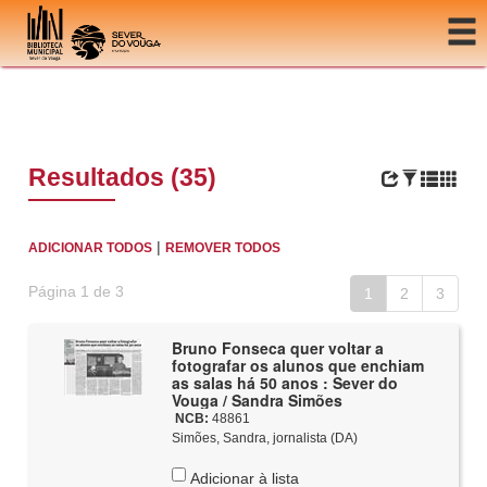
Ir para o conteúdo
Resultados (35)
|
ADICIONAR TODOS
REMOVER TODOS
Página 1 de 3
1
2
3
Bruno Fonseca quer voltar a
fotografar os alunos que enchiam
as salas há 50 anos : Sever do
Vouga / Sandra Simões
NCB:
48861
Simões, Sandra, jornalista (DA)
Adicionar à lista