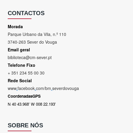
CONTACTOS
Morada
Parque Urbano da Vila, n.º 110
3740-263 Sever do Vouga
Email geral
biblioteca@cm-sever.pt
Telefone Fixo
+ 351 234 55 00 30
Rede Social
www
.
facebook
.
com/bm
.
severdovouga
CoordenadasGPS
N 40 43.968' W 008 22.193'
SOBRE NÓS