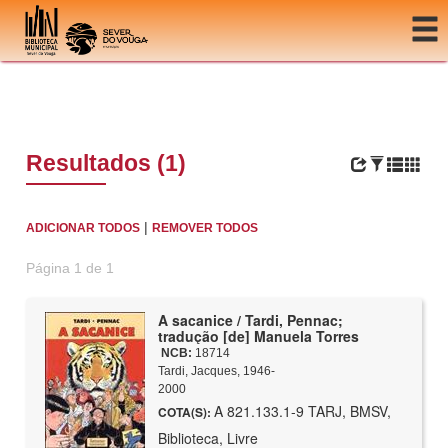
Ir para o conteúdo
Resultados (1)
|
ADICIONAR TODOS
REMOVER TODOS
Página 1 de 1
A sacanice / Tardi, Pennac;
tradução [de] Manuela Torres
NCB:
18714
Tardi, Jacques, 1946-
2000
A 821.133.1-9 TARJ, BMSV,
COTA(S):
Biblioteca, Livre