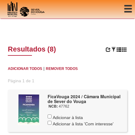
Ir para o conteúdo
Resultados (8)
|
ADICIONAR TODOS
REMOVER TODOS
Página 1 de 1
FicaVouga 2024 / Câmara Municipal
de Sever do Vouga
NCB:
47762
Adicionar à lista
Adicionar à lista 'Com interesse'