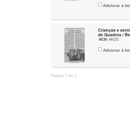
Adicionar à lis
Crianças e sen
de Quadros / Be
NCB:
48151
Adicionar à lis
Página 1 de 1