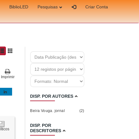
BiblioLED
Pesquisas
Criar Conta
Imprimir
DISP. POR AUTORES
Beira Vouga. jornal
(2)
DISP. POR
íticos
DESCRITORES