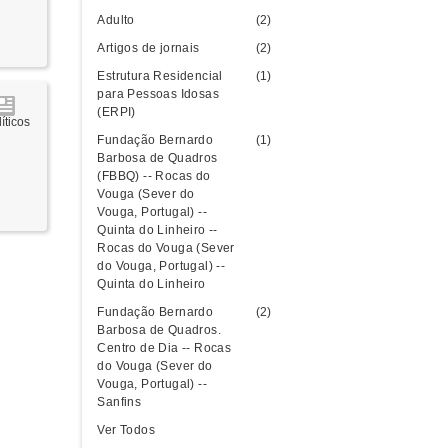
Adulto
(2)
Artigos de jornais
(2)
Estrutura Residencial
(1)
para Pessoas Idosas
(ERPI)
íticos
Fundação Bernardo
(1)
Barbosa de Quadros
(FBBQ) -- Rocas do
Vouga (Sever do
Vouga, Portugal) --
Quinta do Linheiro --
Rocas do Vouga (Sever
do Vouga, Portugal) --
Quinta do Linheiro
Fundação Bernardo
(2)
Barbosa de Quadros.
Centro de Dia -- Rocas
do Vouga (Sever do
Vouga, Portugal) --
Sanfins
Ver Todos