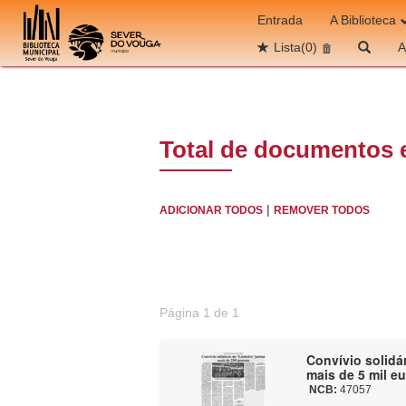
Ir para o conteúdo
Entrada
A Biblioteca
Lista
(0)
A
Total de documentos 
|
ADICIONAR TODOS
REMOVER TODOS
Página 1 de 1
Convívio solidá
mais de 5 mil eu
NCB:
47057