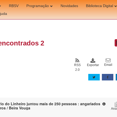
RBSV
Programação
Novidades
Biblioteca Digital
juda
encontrados 2
Email
Exportar
RSS
2.0
rio do Linheiro juntou mais de 250 pessoas : angariados
ros / Beira Vouga
Anal