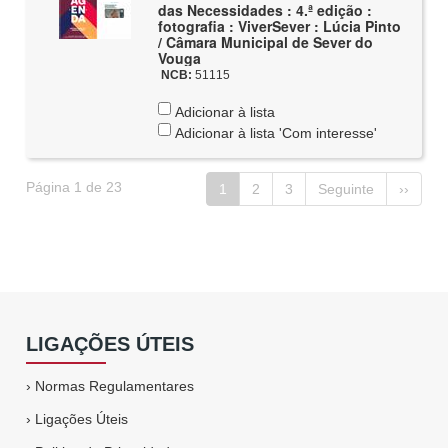
das Necessidades : 4.ª edição :
fotografia : ViverSever : Lúcia Pinto
/ Câmara Municipal de Sever do
Vouga
NCB:
51115
Adicionar à lista
Adicionar à lista 'Com interesse'
Página 1 de 23
1
2
3
Seguinte
››
LIGAÇÕES ÚTEIS
›
Normas Regulamentares
›
Ligações Úteis