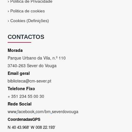
›
Politica de Privacidade
›
Politica de cookies
›
Cookies (Definições)
CONTACTOS
Morada
Parque Urbano da Vila, n.º 110
3740-263 Sever do Vouga
Email geral
biblioteca@cm-sever.pt
Telefone Fixo
+ 351 234 55 00 30
Rede Social
www
.
facebook
.
com/bm
.
severdovouga
CoordenadasGPS
N 40 43.968' W 008 22.193'