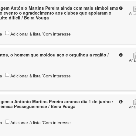
gem António Martins Pereira ainda com mais simbolismo
no evento o agradecimento aos clubes que apoiaram o
Anal
to difícil / Beira Vouga
ta
Adicionar à lista 'Com interesse'
atos, o homem que moldou aço e orgulhou a região /
Anal
ta
Adicionar à lista 'Com interesse'
em a António Martins Pereira arranca dia 1 de junho :
émica Pessegueirense / Beira Vouga
Anal
ta
Adicionar à lista 'Com interesse'