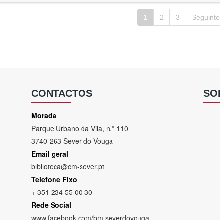
1
2
3
Seguinte
CONTACTOS
SO
Morada
Parque Urbano da Vila, n.º 110
3740-263 Sever do Vouga
Email geral
biblioteca@cm-sever.pt
Telefone Fixo
+ 351 234 55 00 30
Rede Social
www
.
facebook
.
com/bm
.
severdovouga