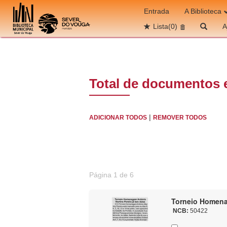
Ir para o conteúdo
Entrada
A Biblioteca
Lista
(0)
A
Total de documentos 
|
ADICIONAR TODOS
REMOVER TODOS
Página 1 de 6
Torneio Homenag
NCB:
50422