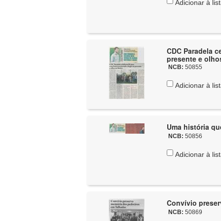
Adicionar à lis
CDC Paradela c
presente e olho
NCB:
50855
Adicionar à lis
Uma história qu
NCB:
50856
Adicionar à lis
Convívio preser
NCB:
50869