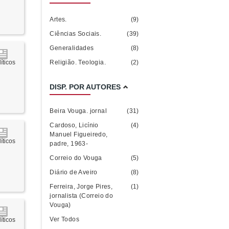
Artes.
(9)
Ciências Sociais.
(39)
Generalidades
(8)
Religião. Teologia.
(2)
íticos
DISP. POR AUTORES
Beira Vouga. jornal
(31)
Cardoso, Licínio
(4)
Manuel Figueiredo,
íticos
padre, 1963-
Correio do Vouga
(5)
Diário de Aveiro
(8)
Ferreira, Jorge Pires,
(1)
jornalista (Correio do
Vouga)
Ver Todos
íticos