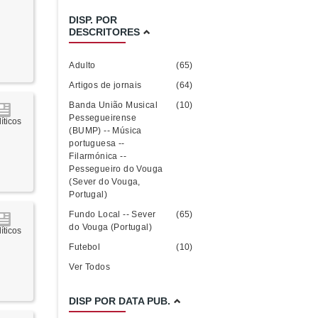
DISP. POR
DESCRITORES
Adulto
(65)
Artigos de jornais
(64)
Banda União Musical
(10)
Pessegueirense
íticos
(BUMP) -- Música
portuguesa --
Filarmónica --
Pessegueiro do Vouga
(Sever do Vouga,
Portugal)
Fundo Local -- Sever
(65)
do Vouga (Portugal)
íticos
Futebol
(10)
Ver Todos
DISP POR DATA PUB.