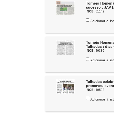
Torneio Homena
sucesso : JAP f
NCB:
51142
Adicionar à lis
Torneio Homenag
Talhadas : dias 
NCB:
49386
Adicionar à lis
Talhadas celebr
promoveu event
NCB:
49522
Adicionar à lis