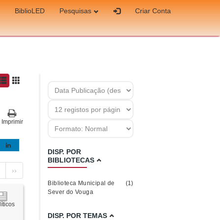
BiblioLED
Pesquisas
Criar Conta
Imprimir
DISP. POR
BIBLIOTECAS
››
Biblioteca Municipal de
(1)
Sever do Vouga
íticos
DISP. POR TEMAS