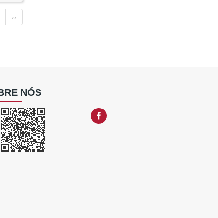
››
BRE NÓS