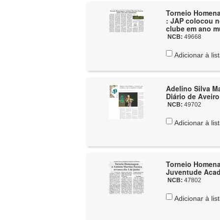
Torneio Homena
: JAP colocou 
clube em ano mui
NCB:
49668
Adicionar à lis
Adelino Silva M
Diário de Aveiro
NCB:
49702
Adicionar à lis
Torneio Homenag
Juventude Acad
NCB:
47802
Adicionar à lis