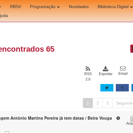
RBSV
Programação
Novidades
Biblioteca Digital
juda
encontrados 65
Email
Exportar
RSS
2.0
1
2
3
Seguinte
em António Martins Pereira já tem datas / Beira Vouga
Anal