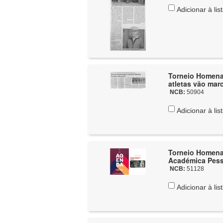
Adicionar à lis
Torneio Homenag
atletas vão mar
NCB:
50904
Adicionar à lis
Torneio Homenag
Académica Pess
NCB:
51128
Adicionar à lis