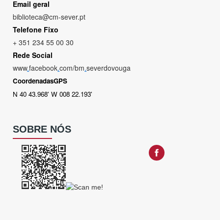
Email geral
biblioteca@cm-sever.pt
Telefone Fixo
+ 351 234 55 00 30
Rede Social
www
.
facebook
.
com/bm
.
severdovouga
CoordenadasGPS
N 40 43.968' W 008 22.193'
SOBRE NÓS