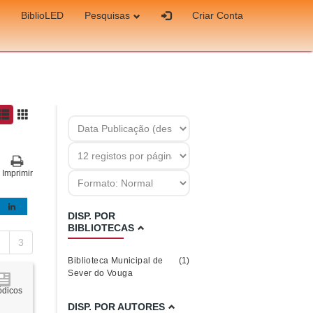
BiblioLED
Pesquisas
Criar Conta
Imprimir
DISP. POR
BIBLIOTECAS
2
3
Biblioteca Municipal de
(1)
Sever do Vouga
ódicos
DISP. POR AUTORES