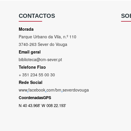
CONTACTOS
SO
Morada
Parque Urbano da Vila, n.º 110
3740-263 Sever do Vouga
Email geral
biblioteca@cm-sever.pt
Telefone Fixo
+ 351 234 55 00 30
Rede Social
www
.
facebook
.
com/bm
.
severdovouga
CoordenadasGPS
N 40 43.968' W 008 22.193'