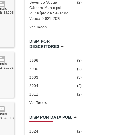
Sever do Vouga.
(2)
Câmara Municipal.
rnais
talizados
Município de Sever do
Vouga, 2021-2025
Ver Todos
DISP. POR
DESCRITORES
1996
(3)
rnais
talizados
2000
(2)
2003
(3)
2004
(2)
2011
(2)
Ver Todos
rnais
DISP POR DATA PUB.
talizados
2024
(2)