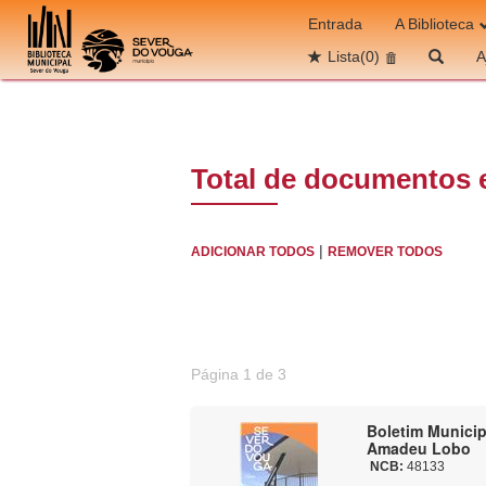
Ir para o conteúdo
Entrada
A Biblioteca
Lista
(0)
A
Total de documentos 
|
ADICIONAR TODOS
REMOVER TODOS
Página 1 de 3
Boletim Municipa
Amadeu Lobo
NCB:
48133