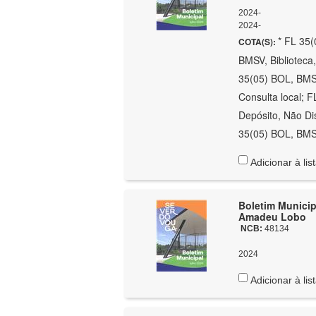
2024-
2024-
* FL 35(
COTA(S):
BMSV, Biblioteca,
35(05) BOL, BMSV
Consulta local; 
Depósito, Não Dis
35(05) BOL, BMSV
Adicionar à lis
Boletim Municipa
Amadeu Lobo
NCB:
48134
2024
Adicionar à lis