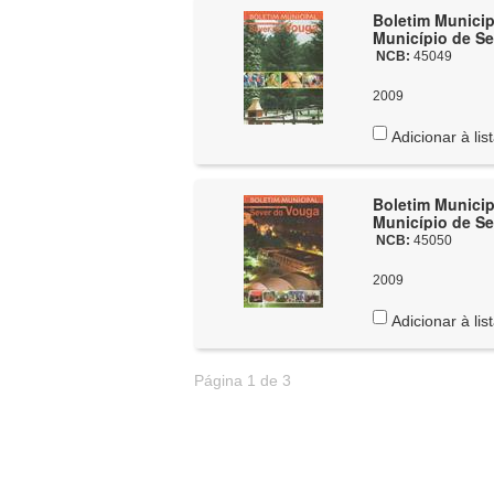
Boletim Municip
Município de Se
NCB:
45049
2009
Adicionar à lis
Boletim Municip
Município de Se
NCB:
45050
2009
Adicionar à lis
Página 1 de 3