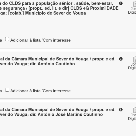
ia do CLDS para a população sénior : saúde, bem-estar,
e segurança / [propr., ed. lit. e dir] CLDS 4G Proxim'IDADE
Jo
ga; [colab.] Município de Sever do Vouga
Digi
ta
Adicionar à lista 'Com interesse'
al da Câmara Municipal de Sever do Vouga / propr. e ed.
ver do Vouga; dir. António Coutinho
Jo
Digi
ta
Adicionar à lista 'Com interesse'
al da Câmara Municipal de Sever do Vouga / propr. e ed.
ver do Vouga; dir. António José Martins Coutinho
Jo
Digi