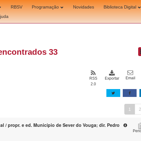
RBSV
Programação
Novidades
Biblioteca Digital
juda
encontrados 33
Email
Exportar
RSS
2.0
1
l / propr. e ed. Município de Sever do Vouga; dir. Pedro
Peri