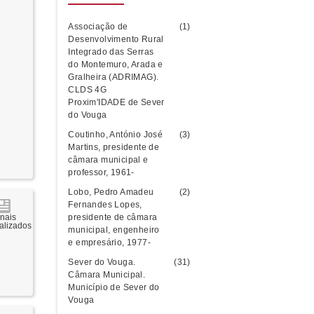
Associação de
(1)
Desenvolvimento Rural
Integrado das Serras
do Montemuro, Arada e
Gralheira (ADRIMAG).
CLDS 4G
Proxim'IDADE de Sever
do Vouga
Coutinho, António José
(3)
Martins, presidente de
câmara municipal e
professor, 1961-
Lobo, Pedro Amadeu
(2)
Fernandes Lopes,
presidente de câmara
rnais
talizados
municipal, engenheiro
e empresário, 1977-
Sever do Vouga.
(31)
Câmara Municipal.
Município de Sever do
Vouga