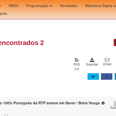
RBSV
Programação
Novidades
Biblioteca Digital
juda
encontrados 2
Email
Exportar
RSS
2.0
o 100% Português da RTP esteve em Sever / Beira Vouga
Anal