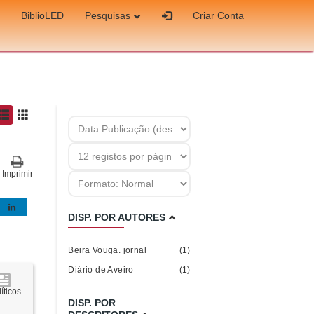
BiblioLED
Pesquisas
Criar Conta
Imprimir
DISP. POR AUTORES
Beira Vouga. jornal
(1)
Diário de Aveiro
(1)
íticos
DISP. POR