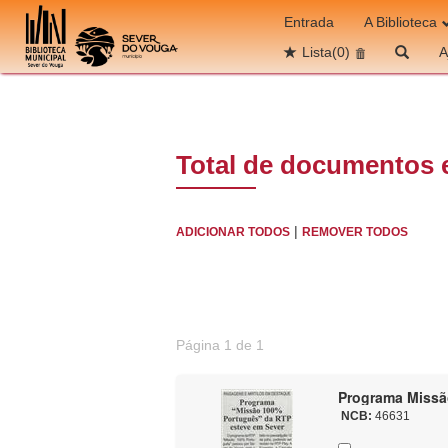
Ir para o conteúdo
Entrada
A Biblioteca
Lista
(0)
A
Total de documentos 
|
ADICIONAR TODOS
REMOVER TODOS
Página 1 de 1
Programa Missã
NCB:
46631