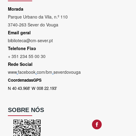
Morada
Parque Urbano da Vila, n.º 110
3740-263 Sever do Vouga
Email geral
biblioteca@cm-sever.pt
Telefone Fixo
+ 351 234 55 00 30
Rede Social
www
.
facebook
.
com/bm
.
severdovouga
CoordenadasGPS
N 40 43.968' W 008 22.193'
SOBRE NÓS