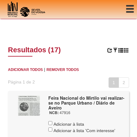
Ir para o conteúdo
Resultados (17)
|
ADICIONAR TODOS
REMOVER TODOS
Página 1 de 2
1
2
Feira Nacional do Mirtilo vai realizar-
se no Parque Urbano / Diário de
Aveiro
NCB:
47916
Adicionar à lista
Adicionar à lista 'Com interesse'