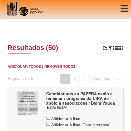
Ir para o conteúdo
Resultados (50)
|
ADICIONAR TODOS
REMOVER TODOS
Página 1 de 5
1
2
3
Seguinte
››
Candidaturas ao PAPERA estão a
terminar : programa da CIRA de
apoio a associações / Beira Vouga
NCB:
50429
Adicionar à lista
Adicionar à lista 'Com interesse'