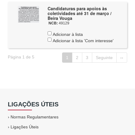
Candidaturas para apoios às
coletividades até 31 de março /
Beira Vouga
NCB:
49129
Adicionar à lista
Adicionar à lista 'Com interesse'
Página 1 de 5
1
2
3
Seguinte
››
LIGAÇÕES ÚTEIS
›
Normas Regulamentares
›
Ligações Úteis