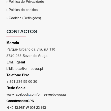
›
Politica de Privacidade
›
Politica de cookies
›
Cookies (Definições)
CONTACTOS
Morada
Parque Urbano da Vila, n.º 110
3740-263 Sever do Vouga
Email geral
biblioteca@cm-sever.pt
Telefone Fixo
+ 351 234 55 00 30
Rede Social
www
.
facebook
.
com/bm
.
severdovouga
CoordenadasGPS
N 40 43.968' W 008 22.193'