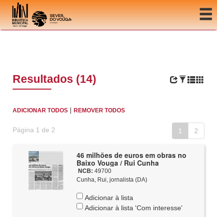
Ir para o conteúdo
Resultados (14)
|
ADICIONAR TODOS
REMOVER TODOS
Página 1 de 2
1
2
46 milhões de euros em obras no
Baixo Vouga / Rui Cunha
NCB:
49700
Cunha, Rui, jornalista (DA)
Adicionar à lista
Adicionar à lista 'Com interesse'