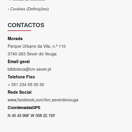
›
Cookies (Definições)
CONTACTOS
Morada
Parque Urbano da Vila, n.º 110
3740-263 Sever do Vouga
Email geral
biblioteca@cm-sever.pt
Telefone Fixo
+ 351 234 55 00 30
Rede Social
www
.
facebook
.
com/bm
.
severdovouga
CoordenadasGPS
N 40 43.968' W 008 22.193'