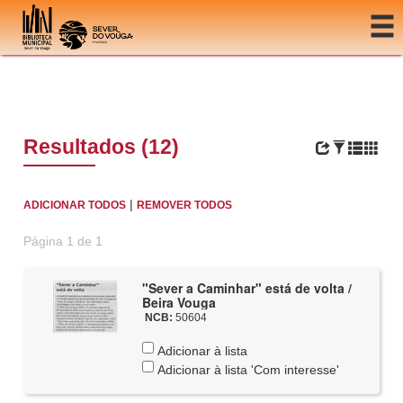
Ir para o conteúdo
Resultados (12)
|
ADICIONAR TODOS
REMOVER TODOS
Página 1 de 1
"Sever a Caminhar" está de volta /
Beira Vouga
NCB:
50604
Adicionar à lista
Adicionar à lista 'Com interesse'