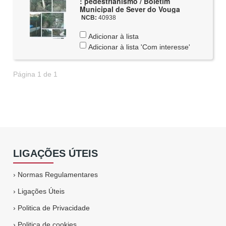
: pedestrianismo / Boletim
Municipal de Sever do Vouga
NCB:
40938
Adicionar à lista
Adicionar à lista 'Com interesse'
Página 1 de 1
LIGAÇÕES ÚTEIS
›
Normas Regulamentares
›
Ligações Úteis
›
Politica de Privacidade
›
Politica de cookies