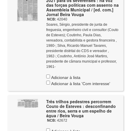
2021 para os severenses : na voz
das forças políticas com assento na
Assembleia Municipal / [ed. com.]
Jornal Beira Vouga
NCB:
42040
Soares, Sérgio, presidente de junta de
freguesia, engenheiro civil e consultor (Couto
de Esteves)
;
Coutinho, Paula Dias,
vereadora, contabilista e gestora financeira ,
1980-
;
Silva, Ricardo Manuel Tavares,
presidente distrital do CDS e vereador ,
1982-
;
Coutinho, António José Martins,
presidente de câmara municipal e professor,
1961-
Adicionar à lista
Adicionar à lista 'Com interesse'
Três trilhos pedestres percorrem
Couto de Esteves : desconfinando
entre rios, serra e um espelho de
água / Beira Vouga
NCB:
42672