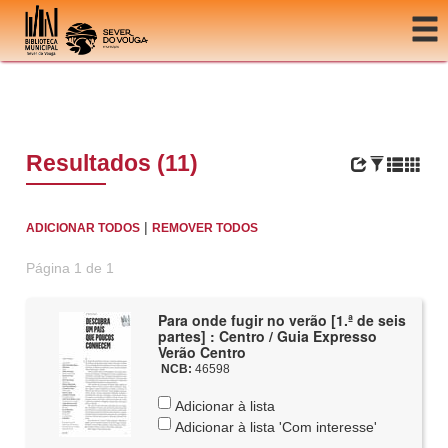
Ir para o conteúdo
Resultados (11)
|
ADICIONAR TODOS
REMOVER TODOS
Página 1 de 1
Para onde fugir no verão [1.ª de seis
partes] : Centro / Guia Expresso
Verão Centro
NCB:
46598
Adicionar à lista
Adicionar à lista 'Com interesse'