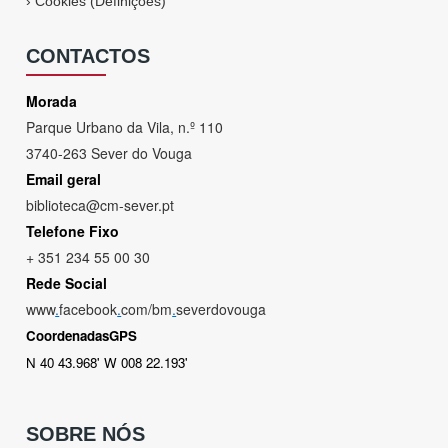
›
Cookies (Definições)
CONTACTOS
Morada
Parque Urbano da Vila, n.º 110
3740-263 Sever do Vouga
Email geral
biblioteca@cm-sever.pt
Telefone Fixo
+ 351 234 55 00 30
Rede Social
www
.
facebook
.
com/bm
.
severdovouga
CoordenadasGPS
N 40 43.968' W 008 22.193'
SOBRE NÓS