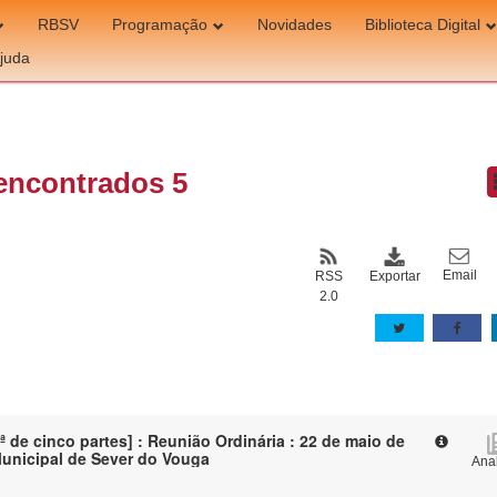
RBSV
Programação
Novidades
Biblioteca Digital
juda
encontrados 5
Email
Exportar
RSS
2.0
ª de cinco partes] : Reunião Ordinária : 22 de maio de
Municipal de Sever do Vouga
Anal