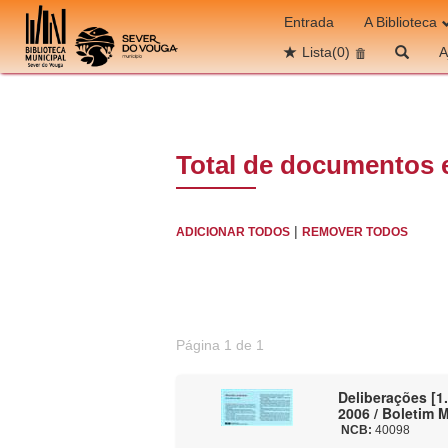
Ir para o conteúdo
Entrada
A Biblioteca
Lista
(0)
A
Total de documentos 
|
ADICIONAR TODOS
REMOVER TODOS
Página 1 de 1
Deliberações [1.
2006 / Boletim 
NCB:
40098