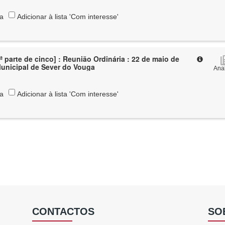
ta
Adicionar à lista 'Com interesse'
ª parte de cinco] : Reunião Ordinária : 22 de maio de
Municipal de Sever do Vouga
Anal
ta
Adicionar à lista 'Com interesse'
CONTACTOS
SO