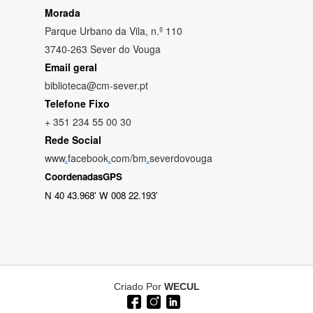
Morada
Parque Urbano da Vila, n.º 110
3740-263 Sever do Vouga
Email geral
biblioteca@cm-sever.pt
Telefone Fixo
+ 351 234 55 00 30
Rede Social
www
.
facebook
.
com/bm
.
severdovouga
CoordenadasGPS
N 40 43.968' W 008 22.193'
Criado Por
WECUL