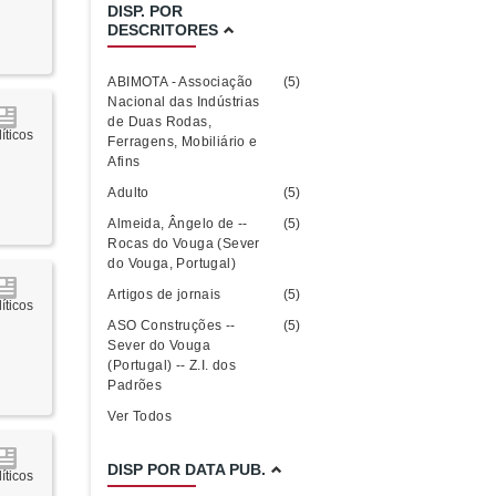
DISP. POR
DESCRITORES
ABIMOTA - Associação
(5)
Nacional das Indústrias
de Duas Rodas,
íticos
Ferragens, Mobiliário e
Afins
Adulto
(5)
Almeida, Ângelo de --
(5)
Rocas do Vouga (Sever
do Vouga, Portugal)
Artigos de jornais
(5)
íticos
ASO Construções --
(5)
Sever do Vouga
(Portugal) -- Z.I. dos
Padrões
Ver Todos
DISP POR DATA PUB.
íticos