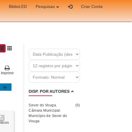
BiblioLED
Pesquisas
Criar Conta
Imprimir
DISP. POR AUTORES
Sever do Vouga.
(5)
Câmara Municipal.
Município de Sever do
Vouga
íticos