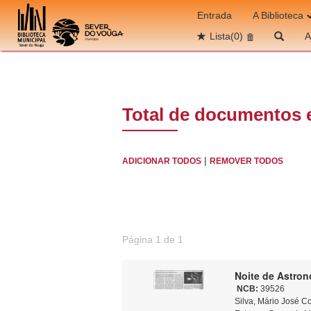
Ir para o conteúdo
Entrada
A Biblioteca
Lista
(0)
A
Total de documentos 
|
ADICIONAR TODOS
REMOVER TODOS
Página 1 de 1
NCB:
39526
Silva, Mário José Costa