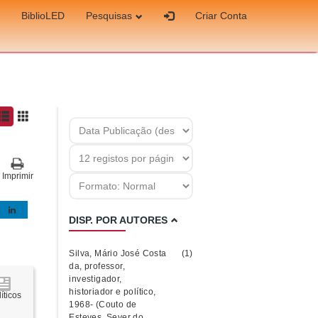
BiblioLED
Pesquisas
Criar Conta
Imprimir
DISP. POR AUTORES
Silva, Mário José Costa
(1)
da, professor,
investigador,
historiador e político,
íticos
1968- (Couto de
Esteves, Sever do