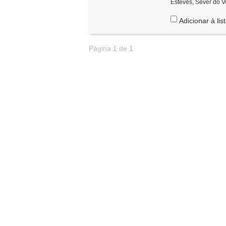
Esteves, Sever do V
Adicionar à lis
Página 1 de 1