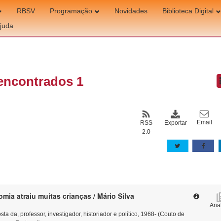
RBSV
Programação
Novidades
Biblioteca Digital
juda
encontrados 1
Email
Exportar
RSS
2.0
Noite de Astronomia atraiu muitas crianças / Mário Silva
Anal
 da, professor, investigador, historiador e político, 1968- (Couto de