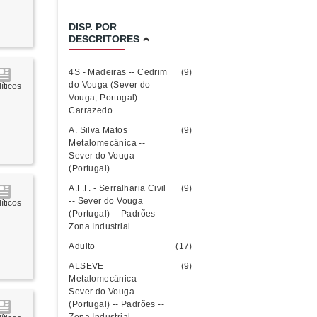
DISP. POR
DESCRITORES
4S - Madeiras -- Cedrim
(9)
do Vouga (Sever do
íticos
Vouga, Portugal) --
Carrazedo
A. Silva Matos
(9)
Metalomecânica --
Sever do Vouga
(Portugal)
A.F.F. - Serralharia Civil
(9)
-- Sever do Vouga
íticos
(Portugal) -- Padrões --
Zona Industrial
Adulto
(17)
ALSEVE
(9)
Metalomecânica --
Sever do Vouga
(Portugal) -- Padrões --