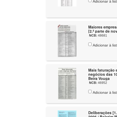
Adicionar à lis
Maiores empresa
[2.ª parte de no
NCB:
48681
Adicionar à lis
Mais faturação 
negócios das 1
Beira Vouga
NCB:
46952
Adicionar à lis
Deliberações [1.
2006 / Boletim 