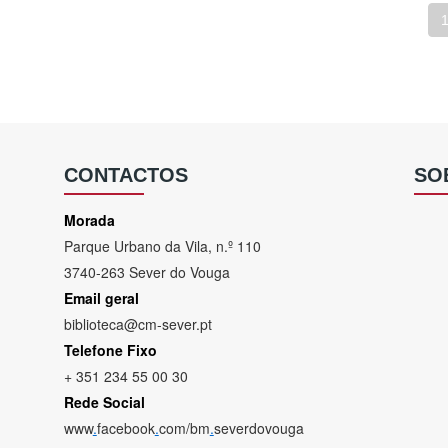
CONTACTOS
SO
Morada
Parque Urbano da Vila, n.º 110
3740-263 Sever do Vouga
Email geral
biblioteca@cm-sever.pt
Telefone Fixo
+ 351 234 55 00 30
Rede Social
www
.
facebook
.
com/bm
.
severdovouga