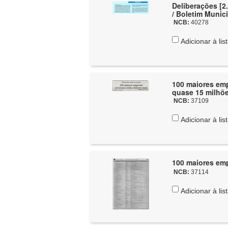
Deliberações [2.
/ Boletim Munic
NCB:
40278
Adicionar à lis
100 maiores emp
quase 15 milhõe
NCB:
37109
Adicionar à lis
100 maiores emp
NCB:
37114
Adicionar à lis