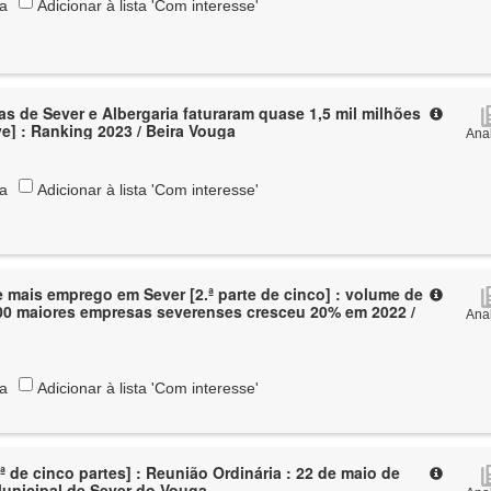
ta
Adicionar à lista 'Com interesse'
s de Sever e Albergaria faturaram quase 1,5 mil milhões
ve] : Ranking 2023 / Beira Vouga
Anal
ta
Adicionar à lista 'Com interesse'
e mais emprego em Sever [2.ª parte de cinco] : volume de
00 maiores empresas severenses cresceu 20% em 2022 /
Anal
ta
Adicionar à lista 'Com interesse'
ª de cinco partes] : Reunião Ordinária : 22 de maio de
Municipal de Sever do Vouga