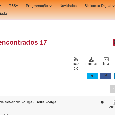
RBSV
Programação
Novidades
Biblioteca Digital
juda
encontrados 17
Email
Exportar
RSS
2.0
de Sever do Vouga / Beira Vouga
Anal