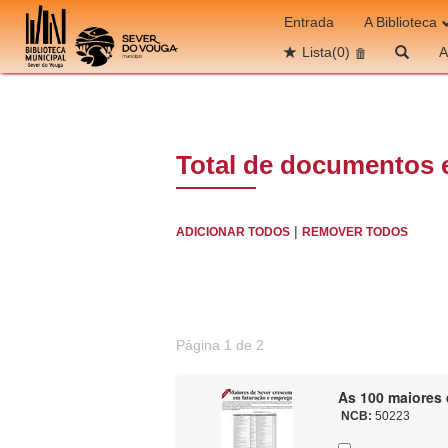
Ir para o conteúdo
Entrada
A Biblioteca
Lista
(0)
A
Total de documentos 
|
ADICIONAR TODOS
REMOVER TODOS
Página 1 de 2
As 100 maiores 
NCB:
50223