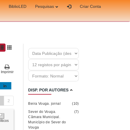
BiblioLED
Pesquisas
Criar Conta
Imprimir
DISP. POR AUTORES
1
2
Beira Vouga. jornal
(10)
Sever do Vouga.
(7)
Câmara Municipal.
íticos
Município de Sever do
Vouga