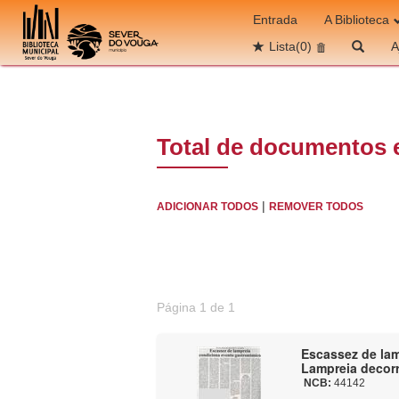
Ir para o conteúdo
Entrada
A Biblioteca
Lista
(0)
A
Total de documentos 
|
ADICIONAR TODOS
REMOVER TODOS
Página 1 de 1
Escassez de lam
Lampreia decorr
NCB:
44142