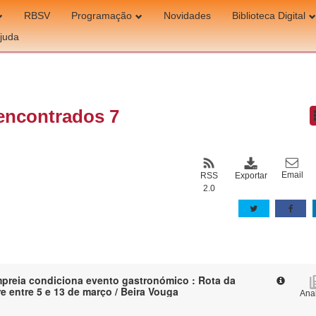
RBSV
Programação
Novidades
Biblioteca Digital
juda
encontrados 7
Email
Exportar
RSS
2.0
preia condiciona evento gastronómico : Rota da
e entre 5 e 13 de março / Beira Vouga
Anal