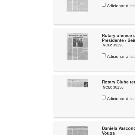
Adicionar à lis
Rotary oferece
Presidente / Be
NCB:
39298
Adicionar à lis
Rotary Clube te
NCB:
36250
Adicionar à lis
Daniela Vasconc
Vouga