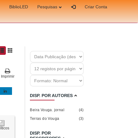
BiblioLED
Pesquisas
Criar Conta
Imprimir
DISP. POR AUTORES
Beira Vouga. jornal
(4)
Terras do Vouga
(3)
íticos
DISP. POR