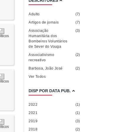
DESCRITORES
Adulto
(7)
Artigos de jornais
(7)
Associação
(3)
Humanitária dos
íticos
Bombeiros Voluntários
de Sever do Vouga
Associativismo
(2)
recreativo
Barbosa, João José
(2)
Ver Todos
íticos
DISP POR DATA PUB.
2022
(1)
2021
(1)
2019
(3)
íticos
2018
(2)