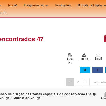
RBSV
Programação
Novidades
Biblioteca Digital
juda
encontrados 47
Email
Exportar
RSS
2.0
1
2
3
Seguinte
sso de criação das zonas especiais de conservação Ria
 Vouga / Correio do Vouga
Anal