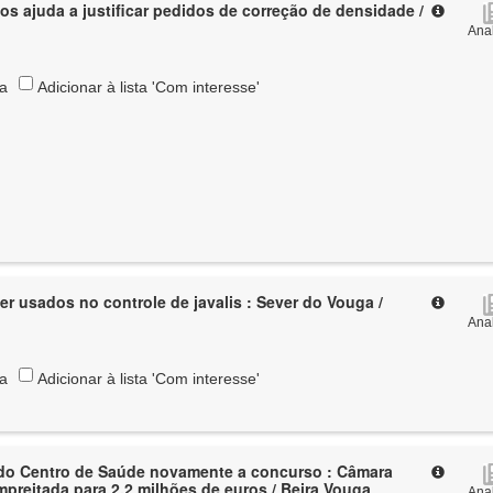
os ajuda a justificar pedidos de correção de densidade /
Anal
ta
Adicionar à lista 'Com interesse'
er usados no controle de javalis : Sever do Vouga /
Anal
ta
Adicionar à lista 'Com interesse'
 do Centro de Saúde novamente a concurso : Câmara
mpreitada para 2,2 milhões de euros / Beira Vouga
Anal