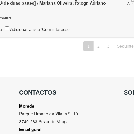
 de duas partes] / Mariana Oliveira; fotogr. Adriano
Anal
rnalista
ta
Adicionar à lista 'Com interesse'
1
2
3
Seguinte
CONTACTOS
SO
Morada
Parque Urbano da Vila, n.º 110
3740-263 Sever do Vouga
Email geral