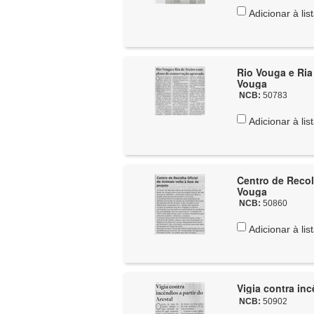
Adicionar à lis
Rio Vouga e Ria
Vouga
NCB:
50783
Adicionar à lis
Centro de Recolh
Vouga
NCB:
50860
Adicionar à lis
Vigia contra inc
NCB:
50902