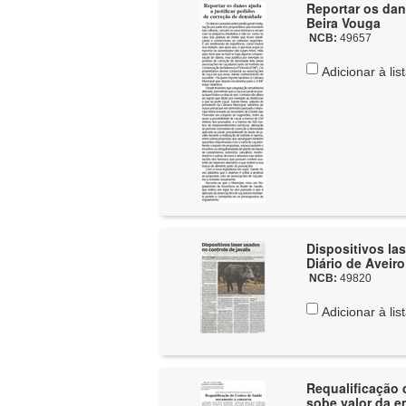
Reportar os dan
Beira Vouga
NCB:
49657
Adicionar à lis
Dispositivos las
Diário de Aveiro
NCB:
49820
Adicionar à lis
Requalificação
sobe valor da e