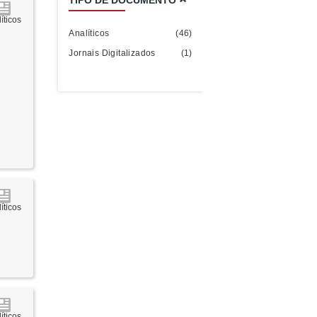
TIPO DE DOCUMENTO
íticos
Analíticos
(46)
Jornais Digitalizados
(1)
íticos
íticos