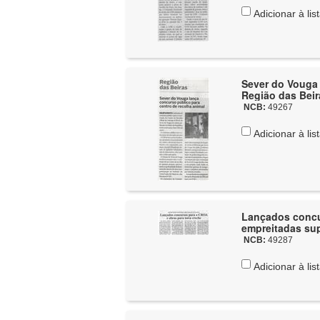
Adicionar à lis
Sever do Vouga 
Região das Beira
NCB:
49267
Adicionar à lis
Lançados concu
empreitadas sup
NCB:
49287
Adicionar à lis