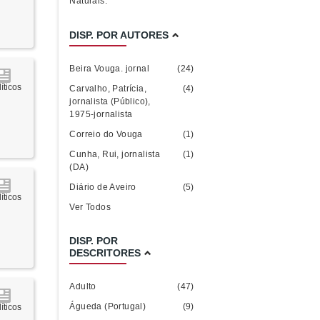
Naturais.
DISP. POR AUTORES
Beira Vouga. jornal
(24)
íticos
Carvalho, Patrícia,
(4)
jornalista (Público),
1975-jornalista
Correio do Vouga
(1)
Cunha, Rui, jornalista
(1)
(DA)
Diário de Aveiro
(5)
íticos
Ver Todos
DISP. POR
DESCRITORES
Adulto
(47)
Águeda (Portugal)
(9)
íticos