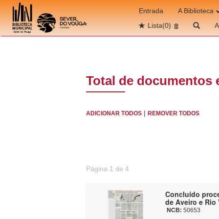
Ir para o conteúdo
Entrada
A Biblioteca
Lista
(0)
A
Total de documentos 
|
ADICIONAR TODOS
REMOVER TODOS
Página 1 de 4
Concluído proce
de Aveiro e Rio
NCB:
50653