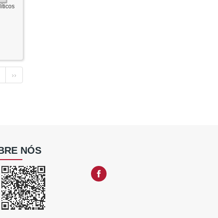
íticos
››
BRE NÓS