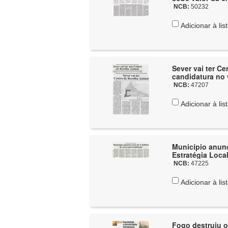
NCB:
50232
Adicionar à lis
Sever vai ter C
candidatura no 
NCB:
47207
Adicionar à lis
Município anunc
Estratégia Loca
NCB:
47225
Adicionar à lis
Fogo destruiu o