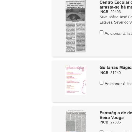
Centro Escolar 
arrasta-se há m
NCB:
29493
Silva, Mário José Costa
Esteves, Sever do V
Adicionar à lis
Guitarras Mágic
NCB:
31240
Adicionar à lis
Estratégia de d
Beira Vouga
NCB:
27585