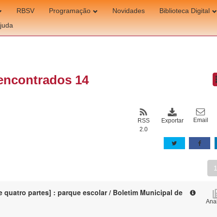
RBSV
Programação
Novidades
Biblioteca Digital
juda
encontrados 14
Email
Exportar
RSS
2.0
 quatro partes] : parque escolar / Boletim Municipal de
Anal