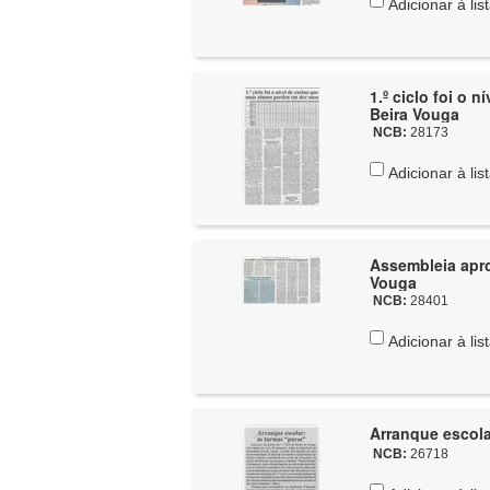
Adicionar à lis
1.º ciclo foi o 
Beira Vouga
NCB:
28173
Adicionar à lis
Assembleia apro
Vouga
NCB:
28401
Adicionar à lis
Arranque escola
NCB:
26718