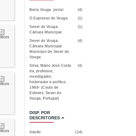
Beira Vouga. jornal
(4)
O Expresso do Vouga
(1)
Sever do Vouga.
(1)
Câmara Municipal
íticos
Sever do Vouga.
(4)
Câmara Municipal.
Município de Sever do
Vouga
Silva, Mário José Costa
(4)
da, professor,
investigador,
historiador e político,
íticos
1968- (Couto de
Esteves, Sever do
Vouga, Portugal)
DISP. POR
DESCRITORES
íticos
Adulto
(14)