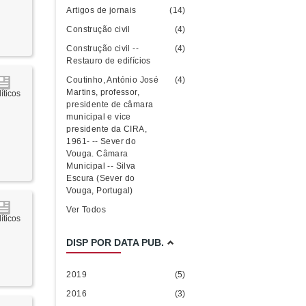
Artigos de jornais
(14)
Construção civil
(4)
Construção civil --
(4)
Restauro de edifícios
Coutinho, António José
(4)
Martins, professor,
íticos
presidente de câmara
municipal e vice
presidente da CIRA,
1961- -- Sever do
Vouga. Câmara
Municipal -- Silva
Escura (Sever do
Vouga, Portugal)
Ver Todos
íticos
DISP POR DATA PUB.
2019
(5)
2016
(3)