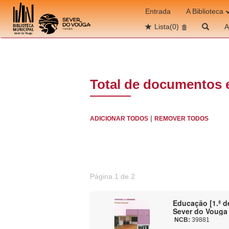
Ir para o conteúdo
Entrada
A Biblioteca
Lista
(0)
A
Total de documentos 
|
ADICIONAR TODOS
REMOVER TODOS
Página 1 de 2
Educação [1.ª de
Sever do Vouga
NCB:
39881