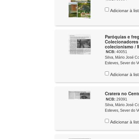
Adicionar à lis
Paróquias e fre
Colecionadores 
colecionismo / 
NCB:
40051
Silva, Mário José Costa
Esteves, Sever do V
Adicionar à lis
Cratera no Cent
NCB:
29391
Silva, Mário José Costa
Esteves, Sever do V
Adicionar à lis