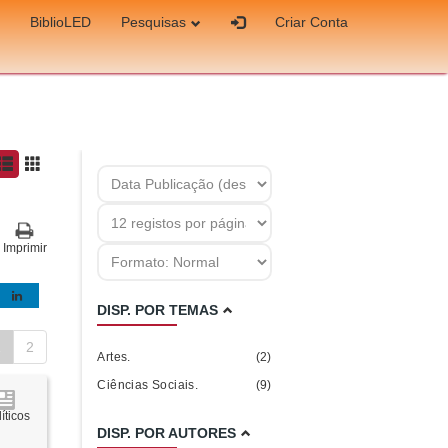
BiblioLED
Pesquisas
Criar Conta
Imprimir
DISP. POR TEMAS
1
2
Artes.
(2)
Ciências Sociais.
(9)
íticos
DISP. POR AUTORES