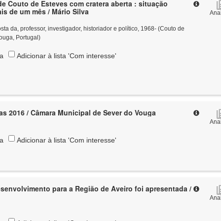
de Couto de Esteves com cratera aberta : situação
ais de um mês / Mário Silva
Anal
 da, professor, investigador, historiador e político, 1968- (Couto de
ouga, Portugal)
ta
Adicionar à lista 'Com interesse'
as 2016 / Câmara Municipal de Sever do Vouga
Anal
ta
Adicionar à lista 'Com interesse'
esenvolvimento para a Região de Aveiro foi apresentada /
Anal