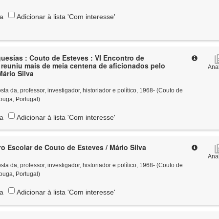
ta
Adicionar à lista 'Com interesse'
guesias : Couto de Esteves : VI Encontro de
reuniu mais de meia centena de aficionados pelo
Anal
Mário Silva
 da, professor, investigador, historiador e político, 1968- (Couto de
ouga, Portugal)
ta
Adicionar à lista 'Com interesse'
ro Escolar de Couto de Esteves / Mário Silva
Anal
 da, professor, investigador, historiador e político, 1968- (Couto de
ouga, Portugal)
ta
Adicionar à lista 'Com interesse'