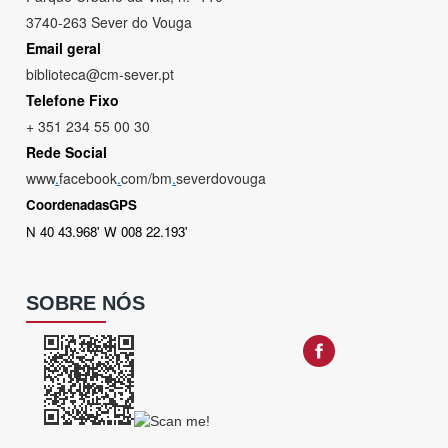
3740-263 Sever do Vouga
Email geral
biblioteca@cm-sever.pt
Telefone Fixo
+ 351 234 55 00 30
Rede Social
www
.
facebook
.
com/bm
.
severdovouga
CoordenadasGPS
N 40 43.968' W 008 22.193'
SOBRE NÓS