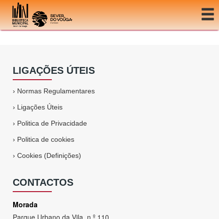
Ir para o conteúdo
Aviso!
Root element is missing.
LIGAÇÕES ÚTEIS
›
Normas Regulamentares
›
Ligações Úteis
›
Politica de Privacidade
›
Politica de cookies
›
Cookies (Definições)
CONTACTOS
Morada
Parque Urbano da Vila, n.º 110