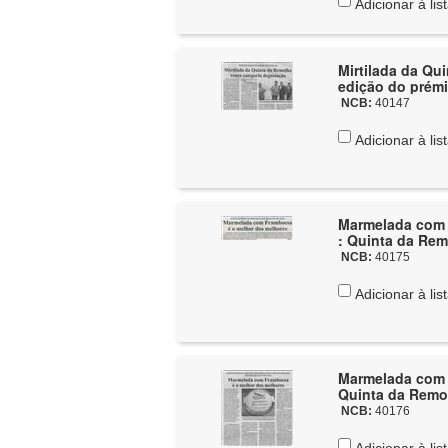
Adicionar à lis
Mirtilada da Qu
edição do prémi
NCB:
40147
Adicionar à lis
Marmelada com f
: Quinta da Rem
NCB:
40175
Adicionar à lis
Marmelada com f
Quinta da Remol
NCB:
40176
Adicionar à lis