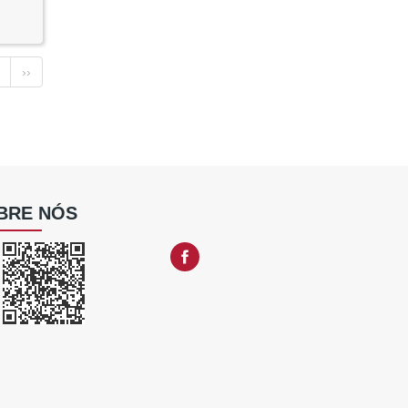
››
BRE NÓS