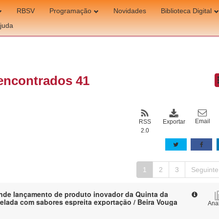
RBSV
Programação
Novidades
Biblioteca Digital
juda
encontrados 41
Email
Exportar
RSS
2.0
1
2
3
Seguinte
nde lançamento de produto inovador da Quinta da
lada com sabores espreita exportação / Beira Vouga
Anal