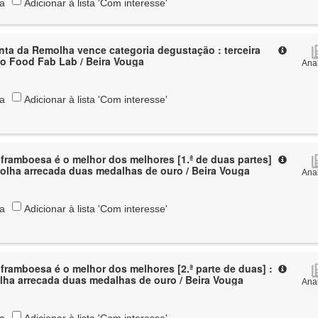
ta
Adicionar à lista 'Com interesse'
inta da Remolha vence categoria degustação : terceira
o Food Fab Lab / Beira Vouga
Anal
ta
Adicionar à lista 'Com interesse'
ramboesa é o melhor dos melhores [1.ª de duas partes]
olha arrecada duas medalhas de ouro / Beira Vouga
Anal
ta
Adicionar à lista 'Com interesse'
ramboesa é o melhor dos melhores [2.ª parte de duas] :
ha arrecada duas medalhas de ouro / Beira Vouga
Anal
ta
Adicionar à lista 'Com interesse'