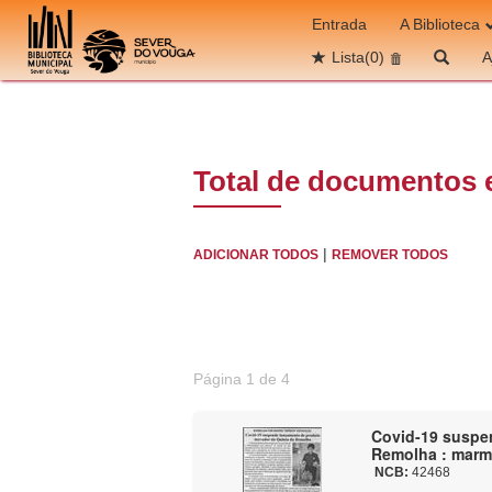
Ir para o conteúdo
Entrada
A Biblioteca
Lista
(0)
A
Total de documentos 
|
ADICIONAR TODOS
REMOVER TODOS
Página 1 de 4
Covid-19 suspe
Remolha : marme
NCB:
42468