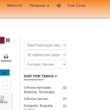
BiblioLED
Pesquisas
Criar Conta
Imprimir
DISP. POR TEMAS
››
Ciências Aplicadas.
(2)
Medicina. Tecnologia.
Ciências Sociais.
(7)
íticos
Geografia. Biografia.
(1)