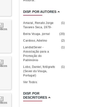
História.
DISP. POR AUTORES
Amaral, Renato Jorge
(1)
Tavares Seca, 1979-
íticos
Beira Vouga. jornal
(20)
Cardoso, Adelino
(2)
LandsdSever -
(1)
Associação para a
Promoção do
Património
íticos
Lobo, Daniel, fotógrafo
(1)
(Sever do Vouga,
Portugal)
Ver Todos
DISP. POR
DESCRITORES
íticos