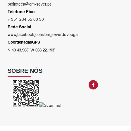
biblioteca@cm-sever.pt
Telefone Fixo
+ 351 234 55 00 30
Rede Social
www
.
facebook
.
com/bm
.
severdovouga
CoordenadasGPS
N 40 43.968' W 008 22.193'
SOBRE NÓS