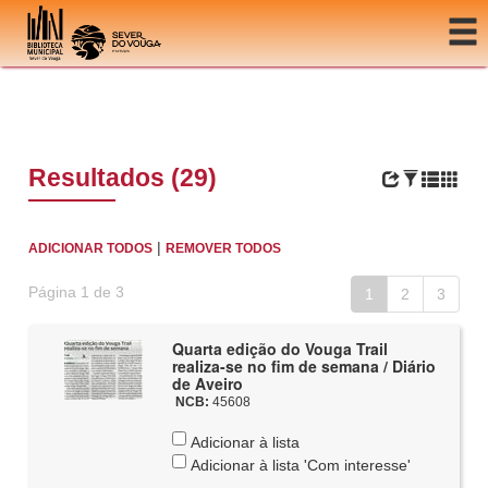
Ir para o conteúdo
Resultados (29)
|
ADICIONAR TODOS
REMOVER TODOS
Página 1 de 3
1
2
3
Quarta edição do Vouga Trail
realiza-se no fim de semana / Diário
de Aveiro
NCB:
45608
Adicionar à lista
Adicionar à lista 'Com interesse'